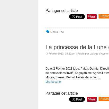
Partager cet article
Repos
Opéra
,
Tce
La princesse de la Lune
3 Février 2013, 15:12pm
|
Publié par La loge d'Aymer
Date: 2 Février 2013 Lieu: Palais Garnier Dire
de percussions invité; Kaguyahime: Agnès Letest
Morea, Stokes, Demol J'avais découvert...
Lire la suite
Partager cet article
Repos