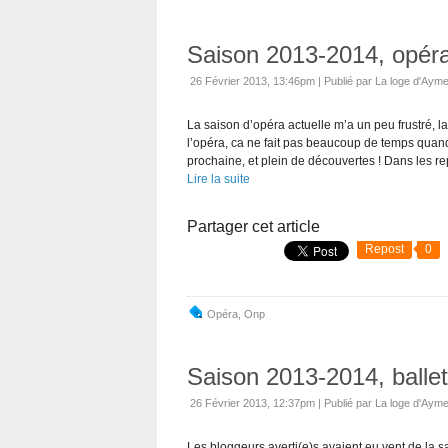
Saison 2013-2014, opéra
26 Février 2013, 13:46pm
|
Publié par La loge d'Ayme
La saison d’opéra actuelle m’a un peu frustré, l
l’opéra, ca ne fait pas beaucoup de temps qu
prochaine, et plein de découvertes ! Dans les rep
Lire la suite
Partager cet article
Repost
0
Opéra
,
Onp
Saison 2013-2014, ballet
26 Février 2013, 12:37pm
|
Publié par La loge d'Ayme
Les bloggeurs averti(e)s avaient eu vent de la s