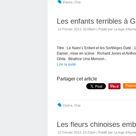
Danse
,
Onp
Les enfants terribles à G
12 Février 2013, 16:06pm
|
Publié par La loge d'Ayme
Titre : Le Nain/ L’Enfant et les Sortilèges Date :
Daniel ; mise en scène : Richard Jones et Anth
Ghita : Béatrice Uria-Monzon...
Lire la suite
Partager cet article
Repos
Opéra
,
Onp
Les fleurs chinoises em
12 Février 2013, 13:22pm
|
Publié par La loge d'Ayme