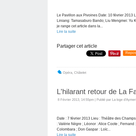
Le Pavillon aux Pivoines Date: 10 février 2013 Li
Liniang: Tamasaburo Bando; Liu Mengmei: Yu Kiu L
je range cet article dans la...
Lire la suite
Partager cet article
Repos
Opéra
,
Châtelet
L'hilarant retour de La F
8 Février 2013, 14:55pm
|
Publié par La loge d'Aymer
Date : 7 février 2013 Lieu : Théâtre des Champs
: Valérie Nègre ; Léonor : Alice Coote ; Fernand 
Colombara ; Don Gaspar : Loïc...
Lire la suite