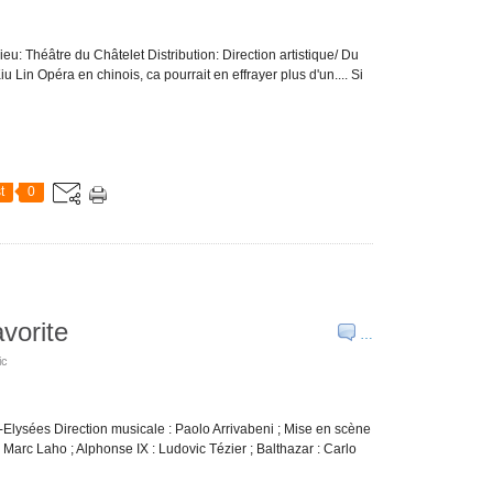
eu: Théâtre du Châtelet Distribution: Direction artistique/ Du
in Opéra en chinois, ca pourrait en effrayer plus d'un.... Si
t
0
avorite
…
ic
-Elysées Direction musicale : Paolo Arrivabeni ; Mise en scène
: Marc Laho ; Alphonse IX : Ludovic Tézier ; Balthazar : Carlo