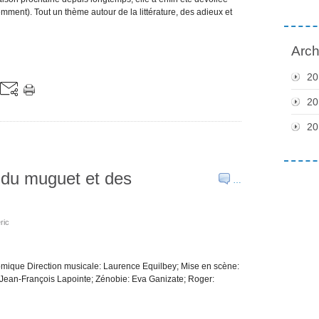
ment). Tout un thème autour de la littérature, des adieux et
Arch
20
20
20
, du muguet et des
…
ric
mique Direction musicale: Laurence Equilbey; Mise en scène:
: Jean-François Lapointe; Zénobie: Eva Ganizate; Roger: