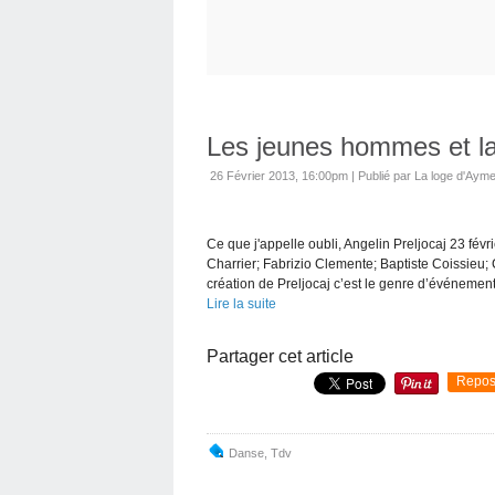
Les jeunes hommes et l
26 Février 2013, 16:00pm
|
Publié par La loge d'Ayme
Ce que j'appelle oubli, Angelin Preljocaj 23 fév
Charrier; Fabrizio Clemente; Baptiste Coissieu
création de Preljocaj c’est le genre d’événement.
Lire la suite
Partager cet article
Repos
Danse
,
Tdv