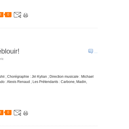
t
0
blouir!
…
ric
ii ; Chorégraphie : Jiri Kylian ; Direction musicale : Michael
ado : Alexis Renaud ; Les Prétendants : Carbone, Madin,
t
0