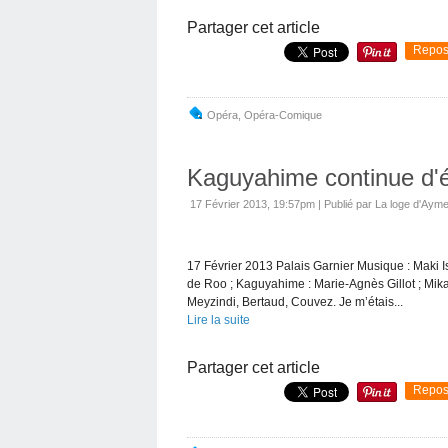
Partager cet article
Repos
Opéra
,
Opéra-Comique
Kaguyahime continue d'é
17 Février 2013, 19:57pm
|
Publié par La loge d'Ayme
17 Février 2013 Palais Garnier Musique : Maki Ish
de Roo ; Kaguyahime : Marie-Agnès Gillot ; Mik
Meyzindi, Bertaud, Couvez. Je m’étais...
Lire la suite
Partager cet article
Repos