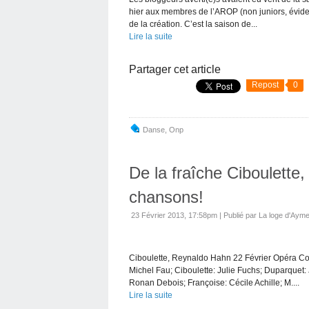
hier aux membres de l’AROP (non juniors, évidem
de la création. C’est la saison de...
Lire la suite
Partager cet article
Repost
0
Danse
,
Onp
De la fraîche Ciboulette
chansons!
23 Février 2013, 17:58pm
|
Publié par La loge d'Ayme
Ciboulette, Reynaldo Hahn 22 Février Opéra Co
Michel Fau; Ciboulette: Julie Fuchs; Duparquet
Ronan Debois; Françoise: Cécile Achille; M....
Lire la suite