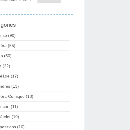
gories
nse
(90)
éra
(55)
np
(50)
e
(22)
éâtre
(17)
ndres
(13)
éra-Comique
(13)
ncert
(11)
âtelet
(10)
positions
(10)