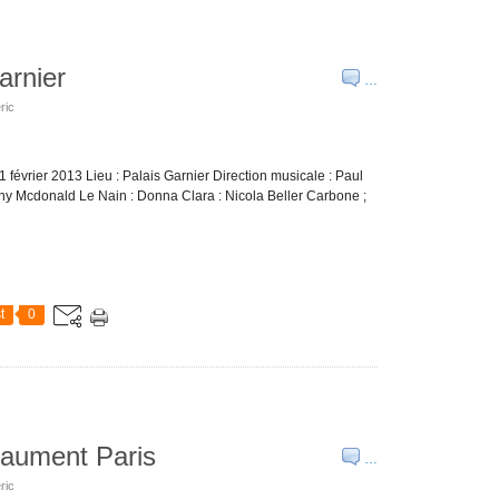
arnier
…
ric
 11 février 2013 Lieu : Palais Garnier Direction musicale : Paul
ony Mcdonald Le Nain : Donna Clara : Nicola Beller Carbone ;
t
0
baument Paris
…
ric