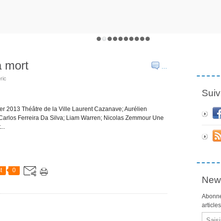
a mort
…
ric
Suiv
rier 2013 Théâtre de la Ville Laurent Cazanave; Aurélien
; Carlos Ferreira Da Silva; Liam Warren; Nicolas Zemmour Une
..
t
0
News
Abonne
article
Email