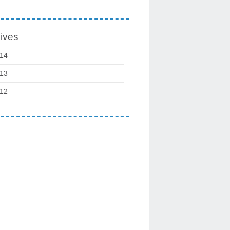
ives
14
13
12