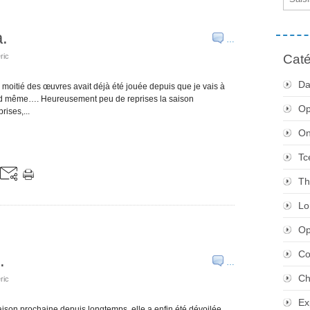
.
…
ric
Caté
Da
a moitié des œuvres avait déjà été jouée depuis que je vais à
and même…. Heureusement peu de reprises la saison
Op
rises,...
O
Tc
Th
Lo
Op
Co
.
…
Ch
ric
Ex
aison prochaine depuis longtemps, elle a enfin été dévoilée