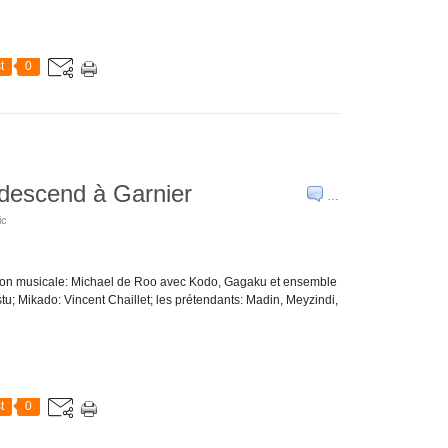
t
0
 descend à Garnier
…
ic
ction musicale: Michael de Roo avec Kodo, Gagaku et ensemble
u; Mikado: Vincent Chaillet; les prétendants: Madin, Meyzindi,
t
0