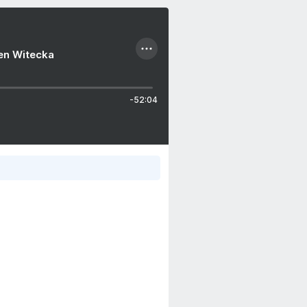
ien Witecka
-52:04