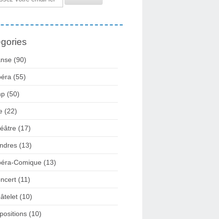
gories
nse
(90)
éra
(55)
np
(50)
e
(22)
éâtre
(17)
ndres
(13)
éra-Comique
(13)
ncert
(11)
âtelet
(10)
positions
(10)