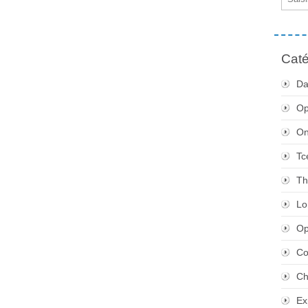
Caté
Da
Op
O
Tc
Th
Lo
Op
Co
Ch
Ex