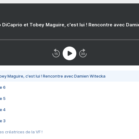
 DiCaprio et Tobey Maguire, c'est lui ! Rencontre avec Dam
bey Maguire, c'est lui ! Rencontre avec Damien Witecka
e 6
e 5
e 4
e 3
s créatrices de la VF !