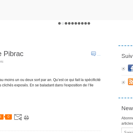
e Pibrac
…
Suiv
ric
u moins un ou deux sort par an. Qu’est ce qui fait la spécificité
s clichés exposés. En se baladant dans l'exposition de l’Ile
News
t
0
Abonne
article
Email