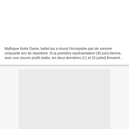
Mythique Notre Dame, ballet qui a réussi l'incroyable pari de survivre
cinquante ans de répertoire. Si la première représentation (30 juin) étonne,
avec une oeuvre plutôt datée, les deux dernières (11 et 15 juillet) finissent
par laisser voir un spectacle...