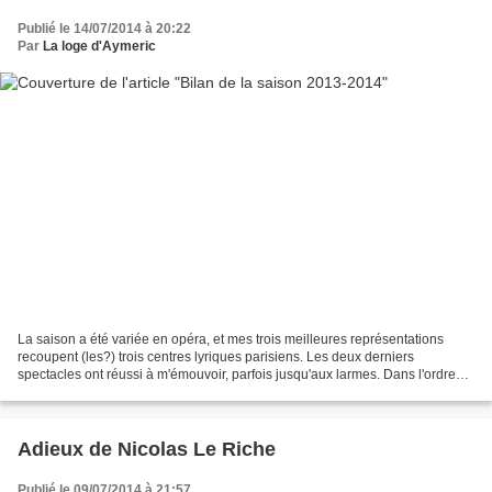
Publié le 14/07/2014 à 20:22
Par
La loge d'Aymeric
La saison a été variée en opéra, et mes trois meilleures représentations
recoupent (les?) trois centres lyriques parisiens. Les deux derniers
spectacles ont réussi à m'émouvoir, parfois jusqu'aux larmes. Dans l'ordre
chronologique, la saison avait commencé...
Adieux de Nicolas Le Riche
Publié le 09/07/2014 à 21:57