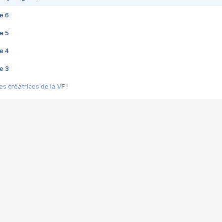
e 6
e 5
e 4
e 3
s créatrices de la VF !
e 2
e 1
e Mektoub My Love arrive enfin ! Rencontre avec Shaïn Boumedine et Sal
i : après Toni en famille
elle réalise le bouleversant Dites lui que je l'aime
ais ! Rencontre autour de Vie privée de Rebecca Zlotowski
 de Marguerite, Grave... Rencontre avec Ella Rumpf