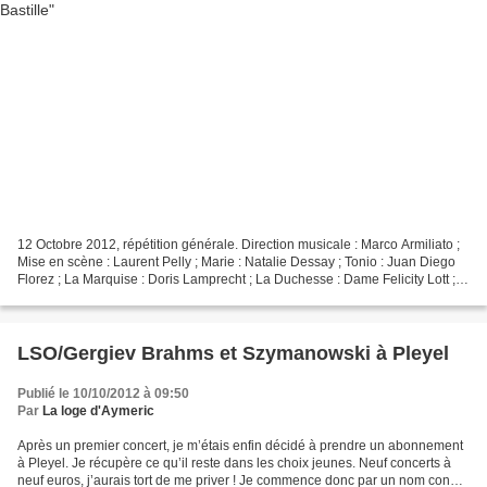
12 Octobre 2012, répétition générale. Direction musicale : Marco Armiliato ;
Mise en scène : Laurent Pelly ; Marie : Natalie Dessay ; Tonio : Juan Diego
Florez ; La Marquise : Doris Lamprecht ; La Duchesse : Dame Felicity Lott ;
Sulpice : Alessandro Corbelli...
LSO/Gergiev Brahms et Szymanowski à Pleyel
Publié le 10/10/2012 à 09:50
Par
La loge d'Aymeric
Après un premier concert, je m’étais enfin décidé à prendre un abonnement
à Pleyel. Je récupère ce qu’il reste dans les choix jeunes. Neuf concerts à
neuf euros, j’aurais tort de me priver ! Je commence donc par un nom connu