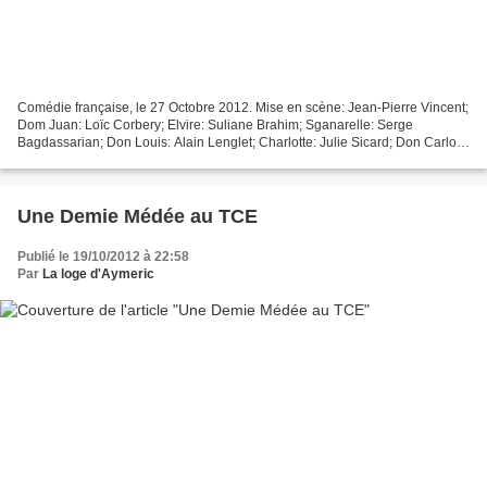
Comédie française, le 27 Octobre 2012. Mise en scène: Jean-Pierre Vincent;
Dom Juan: Loïc Corbery; Elvire: Suliane Brahim; Sganarelle: Serge
Bagdassarian; Don Louis: Alain Lenglet; Charlotte: Julie Sicard; Don Carlos:
Clément Hervieu-Léger; Gusman, le...
Une Demie Médée au TCE
Publié le 19/10/2012 à 22:58
Par
La loge d'Aymeric