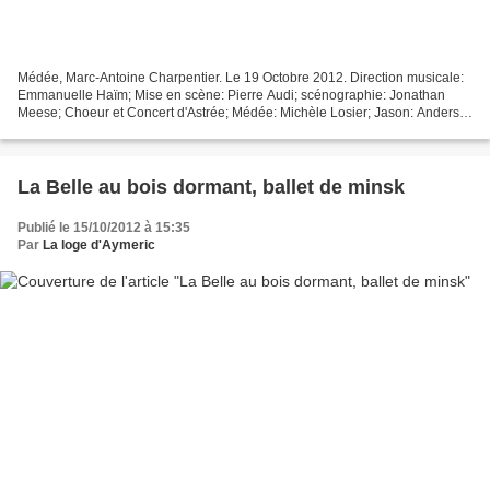
Médée, Marc-Antoine Charpentier. Le 19 Octobre 2012. Direction musicale:
Emmanuelle Haïm; Mise en scène: Pierre Audi; scénographie: Jonathan
Meese; Choeur et Concert d'Astrée; Médée: Michèle Losier; Jason: Anders
Dahlin; créuse: Sophie Karthäuser; Oronte:...
La Belle au bois dormant, ballet de minsk
Publié le 15/10/2012 à 15:35
Par
La loge d'Aymeric